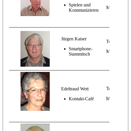
Spielen und
Mail: leibl
@s
Kommunizieren
Jürgen Kaiser
Tel.: 07644 /
Smartphone-
M
ail:
kaiser
Stammtisch
Edeltraud Wett
Tel.: 07644
Kontakt-Café
Mail:
frau.w