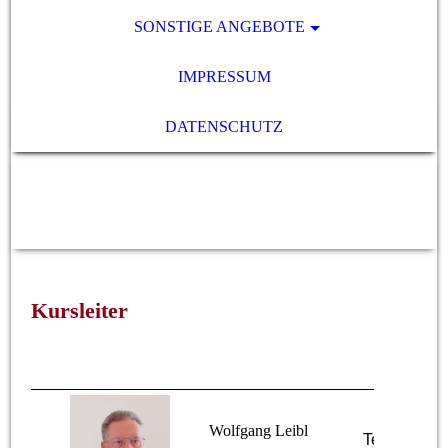
SONSTIGE ANGEBOTE
IMPRESSUM
DATENSCHUTZ
SENIORENnetzwerk 50+ e.V.,
79341 Kenzingen
Kursleiter
Wolfgang Leibl
Tel.: 0157 