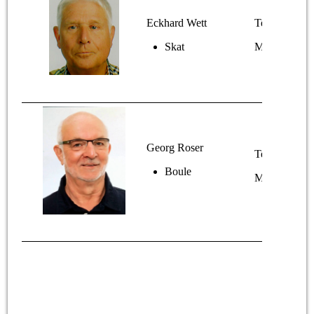
Eckhard Wett
Tel.: 07644 /
Skat
Mail:
e.wett
Georg Roser
Tel.: 07644 /
Boule
Mail:
roser@